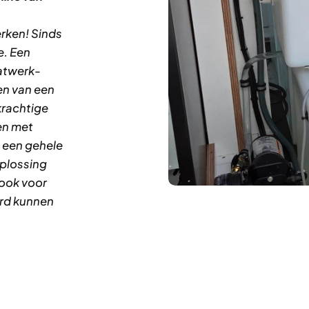
rken! Sinds
e. Een
atwerk-
en van een
krachtige
en met
m een
gehele
oplossing
 ook voor
erd kunnen