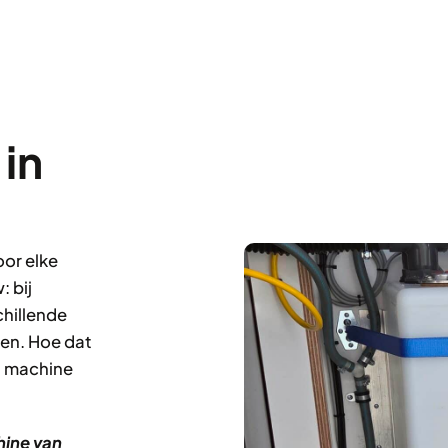
in
oor elke
 bij
hillende
ien. Hoe dat
nt machine
ine van