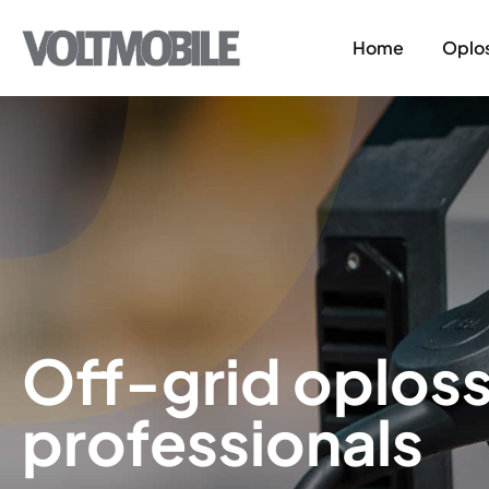
Home
Oplo
Grond- weg-
Transport
Boten en jach
Recreatiesec
Overige off-g
Off-grid oplos
professionals