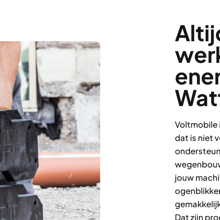
Alti
wer
ene
Wat
Voltmobile 
dat is niet 
ondersteun
wegenbouw.
jouw machi
ogenblikken
gemakkelijk
Dat zijn pr