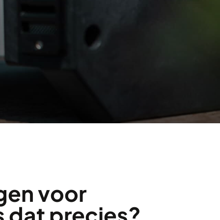
gen voor
s dat precies?