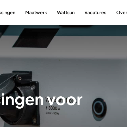
ssingen
Maatwerk
Wattsun
Vacatures
Over
 waterbouw
Maatwerk
Werkwijze
ten
tor
rid oplossingen
singen voor