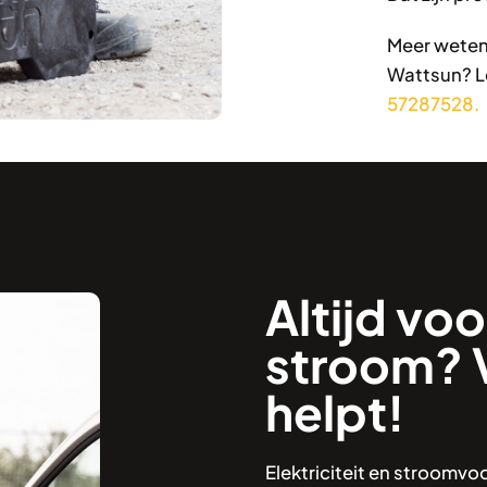
Meer weten 
Wattsun? Le
57287528.
Altijd voo
stroom? 
helpt!
Elektriciteit en stroomv