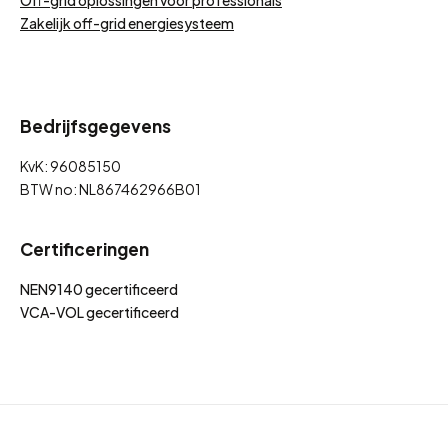
Off-grid oplossingen voor professionals
Zakelijk off-grid energiesysteem
Bedrijfsgegevens
KvK: 96085150
BTW no: NL867462966B01
Certificeringen
NEN9140 gecertificeerd
VCA-VOL gecertificeerd