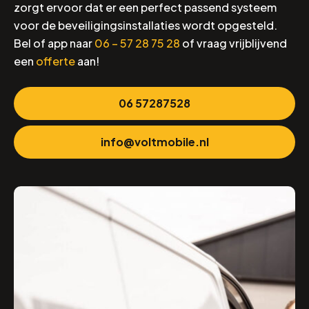
zorgt ervoor dat er een perfect passend systeem
voor de beveiligingsinstallaties wordt opgesteld.
Bel of app naar
06 – 57 28 75 28
of vraag vrijblijvend
een
offerte
aan!
06 57287528
info@voltmobile.nl