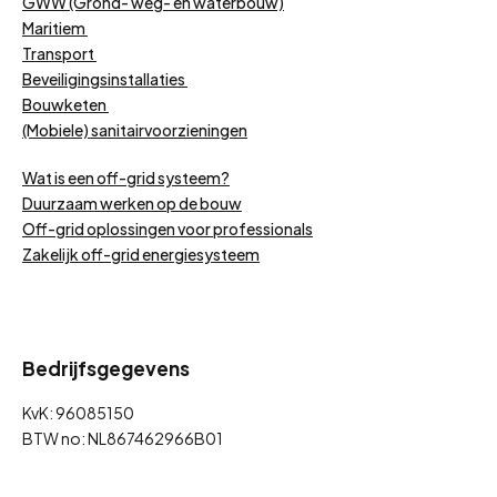
GWW (Grond- weg- en waterbouw)
Maritiem
Transport
Beveiligingsinstallaties
Bouwketen
(Mobiele) sanitairvoorzieningen
Wat is een off-grid systeem?
Duurzaam werken op de bouw
Off-grid oplossingen voor professionals
Zakelijk off-grid energiesysteem
Bedrijfsgegevens
KvK: 96085150
BTW no: NL867462966B01