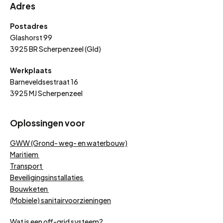
Adres
Postadres
Glashorst 99
3925 BR Scherpenzeel (Gld)
Werkplaats
Barneveldsestraat 16
3925 MJ Scherpenzeel
Oplossingen voor
GWW (Grond- weg- en waterbouw)
Maritiem
Transport
Beveiligingsinstallaties
Bouwketen
(Mobiele) sanitairvoorzieningen
Wat is een off-grid systeem?