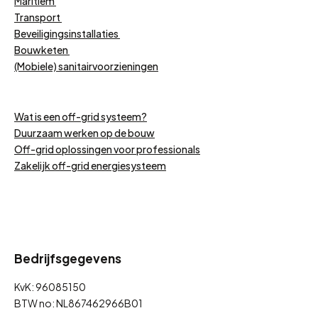
Maritiem
Transport
Beveiligingsinstallaties
Bouwketen
(Mobiele) sanitairvoorzieningen
Wat is een off-grid systeem?
Duurzaam werken op de bouw
Off-grid oplossingen voor professionals
Zakelijk off-grid energiesysteem
Bedrijfsgegevens
KvK: 96085150
BTW no: NL867462966B01