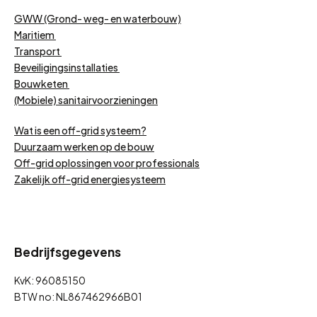
GWW (Grond- weg- en waterbouw)
Maritiem
Transport
Beveiligingsinstallaties
Bouwketen
(Mobiele) sanitairvoorzieningen
Wat is een off-grid systeem?
Duurzaam werken op de bouw
Off-grid oplossingen voor professionals
Zakelijk off-grid energiesysteem
Bedrijfsgegevens
KvK: 96085150
BTW no: NL867462966B01